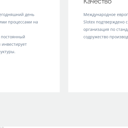
Качество
егодняшний день
Международное европ
ими процессами на
Slotex подтверждено 
организация по станд
т постоянный
содружество производ
 инвестирует
уктуры.