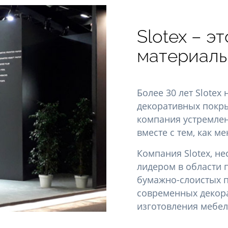
Slotex – э
материалы
Более 30 лет Slotex
декоративных покры
компания устремлен
вместе с тем, как м
Компания Slotex, н
лидером в области 
бумажно-слоистых п
современных декор
изготовления мебел