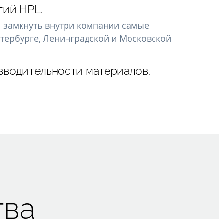
тий HPL.
ы замкнуть внутри компании самые
етербурге, Ленинградской и Московской
изводительности материалов.
тва